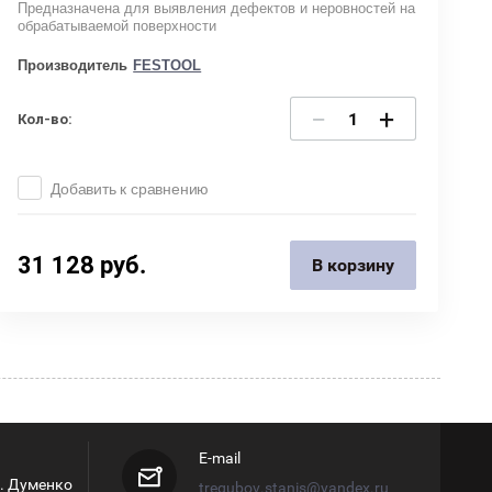
Предназначена для выявления дефектов и неровностей на
обрабатываемой поверхности
Производитель
FESTOOL
−
+
Кол-во:
Добавить к сравнению
31 128
руб.
В корзину
E-mail
л. Думенко
tregubov.stanis@yandex.ru