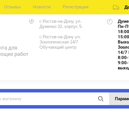
Отзывы
Новости
Регистрация
...
До
г. Ростов-на-Дону, ул.
Думе
Думенко 32, корпус 5.
Пн-П
18:00
г. Ростов-на-Дону ул.
15:00
Зоологическая 14/7
Выхо
нта для
Обучающий центр
Зоол
14/7
ающих работ
8:00-
9:00-
выхо
Парам