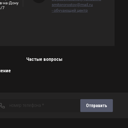
ов-на-Дону
smitprorostov@mail.ru
4/7
- обучающий центр
Частые вопросы
шение
Отправить