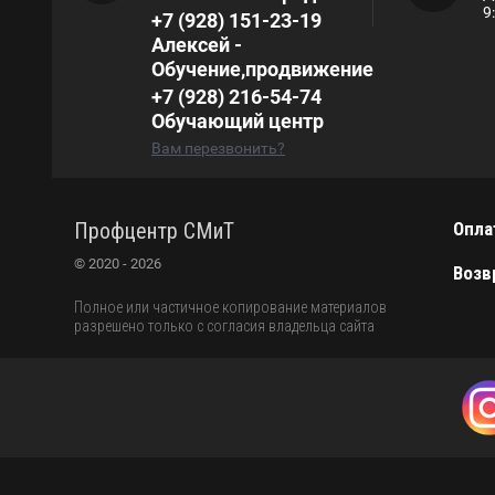
9
+7 (928) 151-23-19
Алексей -
Обучение,продвижение
+7 (928) 216-54-74
Обучающий центр
Вам перезвонить?
Профцентр СМиТ
Опла
© 2020 - 2026
Возв
Полное или частичное копирование материалов
разрешено только с согласия владельца сайта