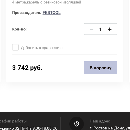
4 метра,кабель с резиновой изоляцией
Производитель
FESTOOL
−
+
Кол-во:
Добавить к сравнению
3 742
руб.
В корзину
рафик работы
Наш адрес
г. Ростов-на-Дону, у
уменко 32 Пн-Пт 9:00-18:00 Сб