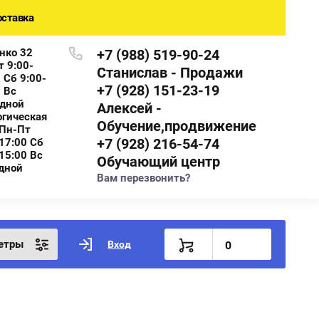
ставка
нко 32
+7 (988) 519-90-24
т 9:00-
Станислав - Продажи
 Сб 9:00-
+7 (928) 151-23-19
 Вс
дной
Алексей -
огическая
Обучение,продвижение
 Пн-Пт
+7 (928) 216-54-74
17:00 Сб
15:00 Вс
Обучающий центр
дной
Вам перезвонить?
етры
Вход
0