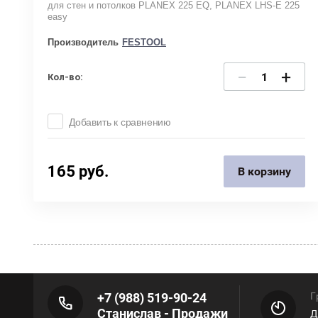
для стен и потолков PLANEX 225 EQ, PLANEX LHS-E 225
easy
Производитель
FESTOOL
−
+
Кол-во:
Добавить к сравнению
165
руб.
В корзину
+7 (988) 519-90-24
Г
Станислав - Продажи
Д